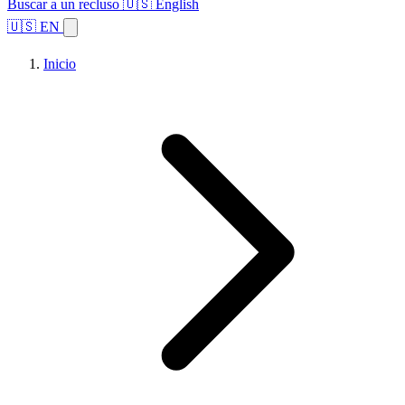
Buscar a un recluso
🇺🇸 English
🇺🇸 EN
Inicio
Explorar estados
Temas
Búsqueda de instalaciones
Inicio