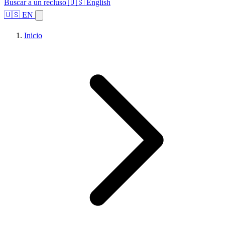
Buscar a un recluso
🇺🇸 English
🇺🇸 EN
Inicio
Explorar estados
Temas
Búsqueda de instalaciones
Inicio