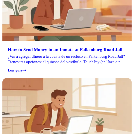
How to Send Money to an Inmate at Falkenburg Road Jail
¿Vas a agregar dinero a la cuenta de un recluso en Falkenburg Road Jail?
Tienes tres opciones: el quiosco del vestíbulo, TouchPay (en línea o por
teléfono) o un giro postal. Solo asegúrate de tener el número correcto de
Leer guía
Facility Locator y el número de ingreso del recluso — ingresado sin
guiones — para que los fondos lleguen a la persona correcta.