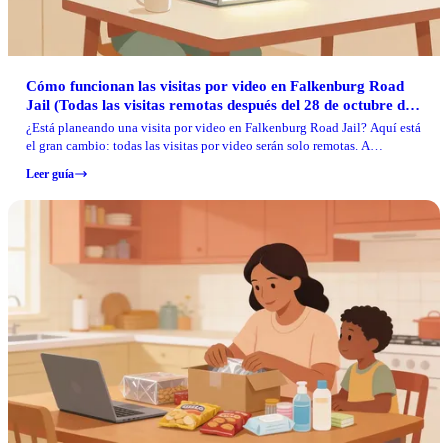
Cómo funcionan las visitas por video en Falkenburg Road
Jail (Todas las visitas remotas después del 28 de octubre de
2025)
¿Está planeando una visita por video en Falkenburg Road Jail? Aquí está
el gran cambio: todas las visitas por video serán solo remotas. A
continuación encontrará cómo funcionan las sesiones semanales
Leer guía
gratuitas, qué significan las visitas "bajo demanda" y a quién llamar si
tiene problemas.