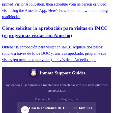
printed Visitor Application, then schedule your in-person or video
visit using the Ameelio App. Here's how to do both without hitting
roadblocks.
Cómo solicitar la aprobación para visitas en IMCC
(y programar visitas con Ameelio)
Obtener la aprobación para visitar en IMCC requiere dos pasos:
solicite a través de Iowa DOC y, una vez aprobado, programe sus
visitas (en persona o por video) a través de la Ameelio app.
Inmate Support Guides
Ayudando a las familias a mantenerse conectadas con sus seres queridos
encarcelados
Penmate, Inc. · Los Angeles, CA
Con la confianza de 100.000+ familias