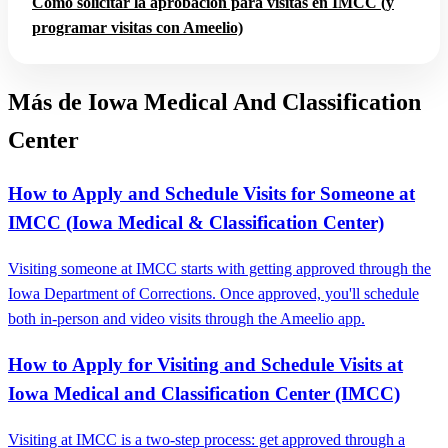
Cómo solicitar la aprobación para visitas en IMCC (y
programar visitas con Ameelio)
Más de Iowa Medical And Classification
Center
How to Apply and Schedule Visits for Someone at
IMCC (Iowa Medical & Classification Center)
Visiting someone at IMCC starts with getting approved through the
Iowa Department of Corrections. Once approved, you'll schedule
both in-person and video visits through the Ameelio app.
How to Apply for Visiting and Schedule Visits at
Iowa Medical and Classification Center (IMCC)
Visiting at IMCC is a two-step process: get approved through a