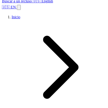
Buscar a un recluso
🇺🇸 English
🇺🇸 EN
Inicio
Explorar estados
Temas
Búsqueda de instalaciones
Inicio