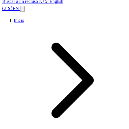
Buscar a un recluso
🇺🇸 English
🇺🇸 EN
Inicio
Explorar estados
Temas
Búsqueda de instalaciones
Inicio