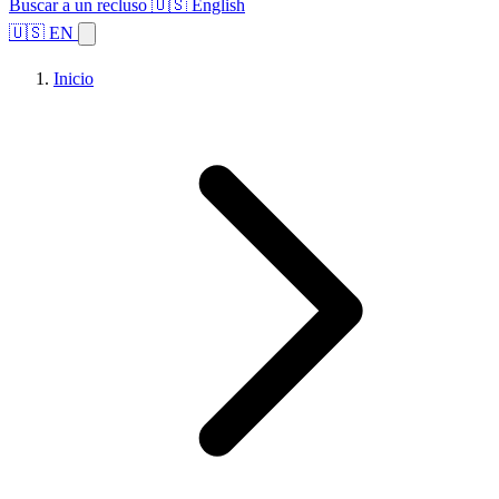
Buscar a un recluso
🇺🇸 English
🇺🇸 EN
Inicio
Explorar estados
Temas
Búsqueda de instalaciones
Inicio