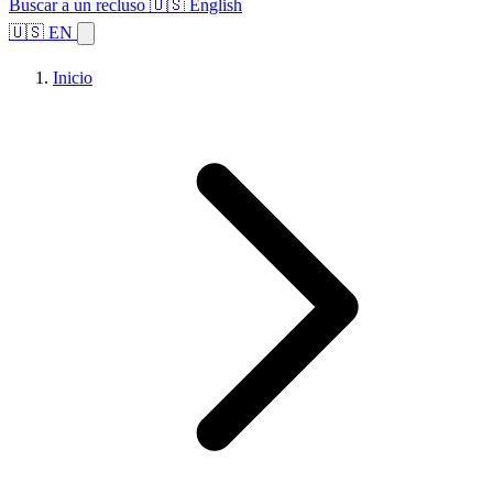
Buscar a un recluso
🇺🇸 English
🇺🇸 EN
Inicio
Explorar estados
Temas
Búsqueda de instalaciones
Inicio