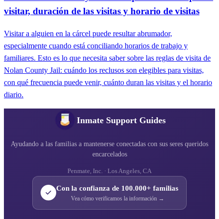
visitar, duración de las visitas y horario de visitas
Visitar a alguien en la cárcel puede resultar abrumador,
especialmente cuando está conciliando horarios de trabajo y
familiares. Esto es lo que necesita saber sobre las reglas de visita de
Nolan County Jail: cuándo los reclusos son elegibles para visitas,
con qué frecuencia puede venir, cuánto duran las visitas y el horario
diario.
Inmate Support Guides
Ayudando a las familias a mantenerse conectadas con sus seres queridos
encarcelados
Penmate, Inc. · Los Angeles, CA
Con la confianza de 100.000+ familias
Vea cómo verificamos la información →