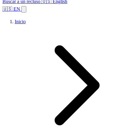
Buscar a un recluso
🇺🇸 English
🇺🇸 EN
Inicio
Explorar estados
Temas
Búsqueda de instalaciones
Inicio