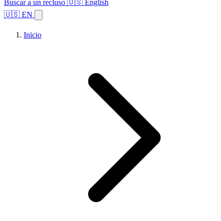
Buscar a un recluso
🇺🇸 English
🇺🇸 EN
Inicio
Explorar estados
Temas
Búsqueda de instalaciones
Inicio