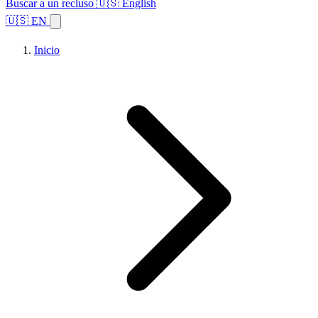
Buscar a un recluso
🇺🇸 English
🇺🇸 EN
Inicio
Explorar estados
Temas
Búsqueda de instalaciones
Inicio