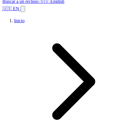
Buscar a un recluso
🇺🇸 English
🇺🇸 EN
Inicio
Explorar estados
Temas
Búsqueda de instalaciones
Inicio