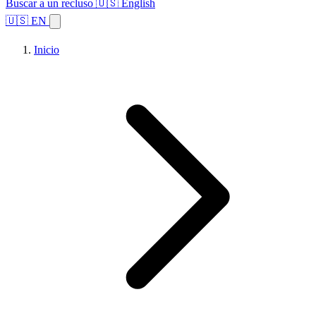
Buscar a un recluso
🇺🇸 English
🇺🇸 EN
Inicio
Explorar estados
Temas
Búsqueda de instalaciones
Inicio