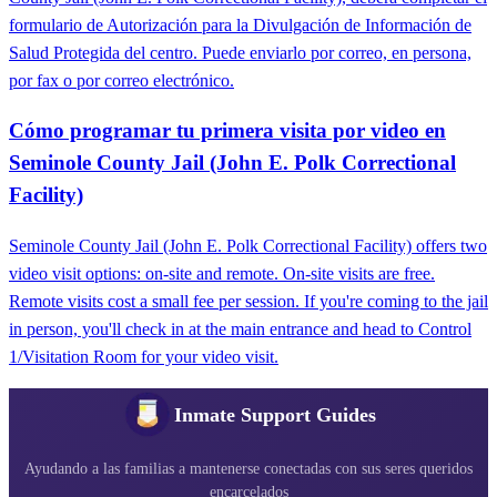
formulario de Autorización para la Divulgación de Información de
Salud Protegida del centro. Puede enviarlo por correo, en persona,
por fax o por correo electrónico.
Cómo programar tu primera visita por video en
Seminole County Jail (John E. Polk Correctional
Facility)
Seminole County Jail (John E. Polk Correctional Facility) offers two
video visit options: on-site and remote. On-site visits are free.
Remote visits cost a small fee per session. If you're coming to the jail
in person, you'll check in at the main entrance and head to Control
1/Visitation Room for your video visit.
Inmate Support Guides
Ayudando a las familias a mantenerse conectadas con sus seres queridos
encarcelados