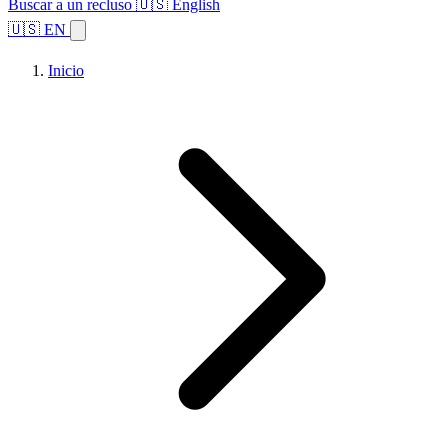
Buscar a un recluso
🇺🇸 English
🇺🇸 EN
Inicio
Explorar estados
Temas
Búsqueda de instalaciones
Inicio