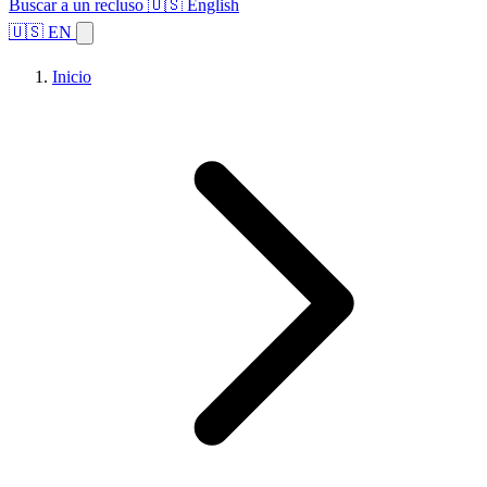
Buscar a un recluso
🇺🇸 English
🇺🇸 EN
Inicio
Explorar estados
Temas
Búsqueda de instalaciones
Inicio