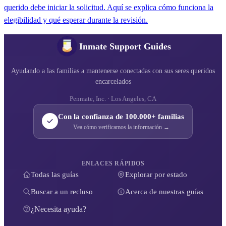
querido debe iniciar la solicitud. Aquí se explica cómo funciona la
elegibilidad y qué esperar durante la revisión.
Inmate Support Guides
Ayudando a las familias a mantenerse conectadas con sus seres queridos
encarcelados
Penmate, Inc. · Los Angeles, CA
Con la confianza de 100.000+ familias
Vea cómo verificamos la información →
ENLACES RÁPIDOS
Todas las guías
Explorar por estado
Buscar a un recluso
Acerca de nuestras guías
¿Necesita ayuda?