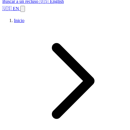
Buscar a un recluso
🇺🇸 English
🇺🇸 EN
Inicio
Explorar estados
Temas
Búsqueda de instalaciones
Inicio