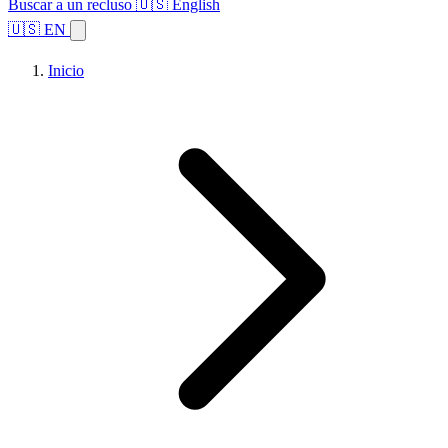
Buscar a un recluso
🇺🇸 English
🇺🇸 EN
Inicio
Explorar estados
Temas
Búsqueda de instalaciones
Inicio