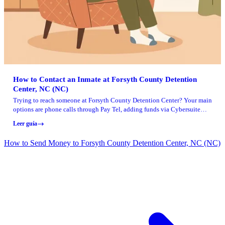
How to Contact an Inmate at Forsyth County Detention
Center, NC (NC)
Trying to reach someone at Forsyth County Detention Center? Your main
options are phone calls through Pay Tel, adding funds via Cybersuite
(Keefe Group), in-person visits during scheduled sessions, and mail (with
Leer guía
separate rules for legal and non-legal items).
How to Send Money to Forsyth County Detention Center, NC (NC)