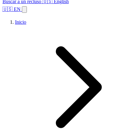
Buscar a un recluso
🇺🇸 English
🇺🇸 EN
Inicio
Explorar estados
Temas
Búsqueda de instalaciones
Inicio